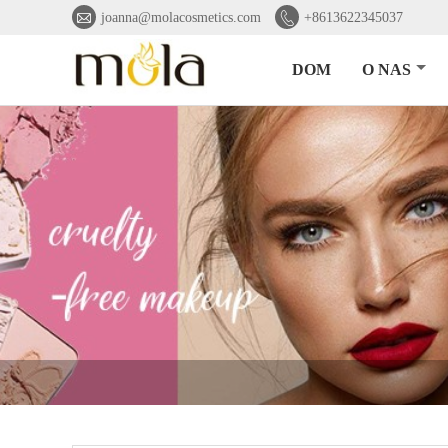


joanna@molacosmetics.com
+8613622345037
DOM
O NAS