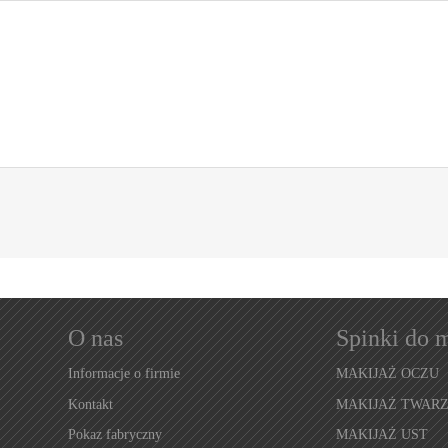
O nas
Spinki do 
Informacje o firmie
MAKIJAŻ OCZU
Kontakt
MAKIJAŻ TWAR
Pokaz fabryczny
MAKIJAŻ UST