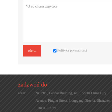
Polityka prywatności
oferta
zadzwoń do
adres:
Nr 1919, Global Building, nr 1, South China City
Avenue, Pinghu Street, Longgang District, Shenzhen
518111, Chiny.