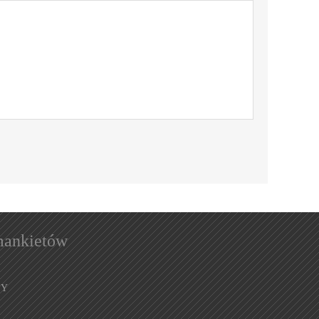
mankietów
ZY