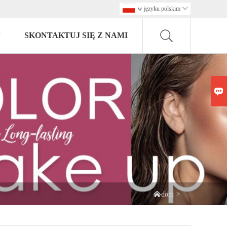
w języku polskim

SKONTAKTUJ SIĘ Z NAMI


>
dom