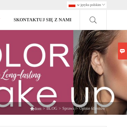
w języku polskim

SKONTAKTUJ SIĘ Z NAMI


>
BLOG
>
Sprawa
>
Opinie klientów
dom