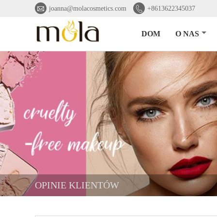


joanna@molacosmetics.com
+8613622345037
DOM
O NAS
OPINIE KLIENTÓW