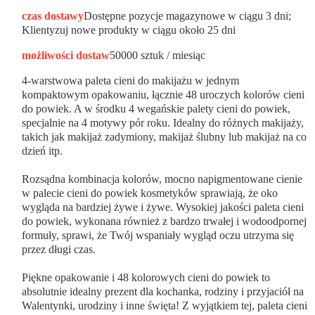
czas dostawy
Dostępne pozycje magazynowe w ciągu 3 dni;
Klientyzuj nowe produkty w ciągu około 25 dni
możliwości dostaw
50000 sztuk / miesiąc
4-warstwowa paleta cieni do makijażu w jednym
kompaktowym opakowaniu, łącznie 48 uroczych kolorów cieni
do powiek. A w środku 4 wegańskie palety cieni do powiek,
specjalnie na 4 motywy pór roku. Idealny do różnych makijaży,
takich jak makijaż zadymiony, makijaż ślubny lub makijaż na co
dzień itp.
Rozsądna kombinacja kolorów, mocno napigmentowane cienie
w palecie cieni do powiek kosmetyków sprawiają, że oko
wygląda na bardziej żywe i żywe. Wysokiej jakości paleta cieni
do powiek, wykonana również z bardzo trwałej i wodoodpornej
formuły, sprawi, że Twój wspaniały wygląd oczu utrzyma się
przez długi czas.
Piękne opakowanie i 48 kolorowych cieni do powiek to
absolutnie idealny prezent dla kochanka, rodziny i przyjaciół na
Walentynki, urodziny i inne święta! Z wyjątkiem tej, paleta cieni