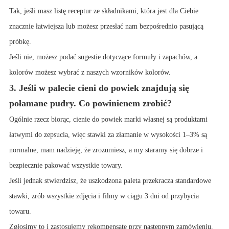
Tak, jeśli masz listę receptur ze składnikami, która jest dla Ciebie
znacznie łatwiejsza lub możesz przesłać nam bezpośrednio pasującą
próbkę.
Jeśli nie, możesz podać sugestie dotyczące formuły i zapachów, a
kolorów możesz wybrać z naszych wzorników kolorów.
3. Jeśli w palecie cieni do powiek znajdują się
połamane pudry. Co powinienem zrobić?
Ogólnie rzecz biorąc, cienie do powiek marki własnej są produktami
łatwymi do zepsucia, więc stawki za złamanie w wysokości 1–3% są
normalne, mam nadzieję, że zrozumiesz, a my staramy się dobrze i
bezpiecznie pakować wszystkie towary.
Jeśli jednak stwierdzisz, że uszkodzona paleta przekracza standardowe
stawki, zrób wszystkie zdjęcia i filmy w ciągu 3 dni od przybycia
towaru.
Zgłosimy to i zastosujemy rekompensatę przy następnym zamówieniu.