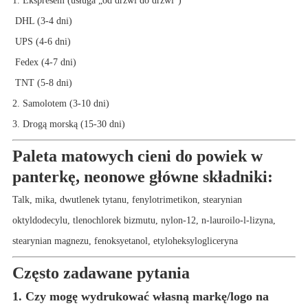
1. Ekspresem (usługa „od drzwi do drzwi”)
DHL (3-4 dni)
UPS (4-6 dni)
Fedex (4-7 dni)
TNT (5-8 dni)
2. Samolotem (3-10 dni)
3. Drogą morską (15-30 dni)
Paleta matowych cieni do powiek w
panterkę, neonowe główne składniki:
Talk, mika, dwutlenek tytanu, fenylotrimetikon, stearynian
oktyldodecylu, tlenochlorek bizmutu, nylon-12, n-lauroilo-l-lizyna,
stearynian magnezu, fenoksyetanol, etyloheksylogliceryna
Często zadawane pytania
1. Czy mogę wydrukować własną markę/logo na