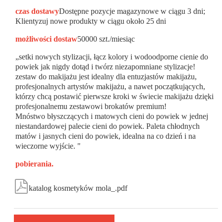
czas dostawy
Dostępne pozycje magazynowe w ciągu 3 dni;
Klientyzuj nowe produkty w ciągu około 25 dni
możliwości dostaw
50000 szt./miesiąc
„setki nowych stylizacji, łącz kolory i wodoodporne cienie do
powiek jak nigdy dotąd i twórz niezapomniane stylizacje!
zestaw do makijażu jest idealny dla entuzjastów makijażu,
profesjonalnych artystów makijażu, a nawet początkujących,
którzy chcą postawić pierwsze kroki w świecie makijażu dzięki
profesjonalnemu zestawowi brokatów premium!
Mnóstwo błyszczących i matowych cieni do powiek w jednej
niestandardowej palecie cieni do powiek. Paleta chłodnych
matów i jasnych cieni do powiek, idealna na co dzień i na
wieczorne wyjście. "
pobierania.

katalog kosmetyków mola_.pdf