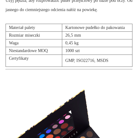
Użyj pędzla, aby rozprowadzić puder przejściowy po bazie pod oczy. Od
jasnego do ciemniejszego odcienia nałóż na powiekę.
Materiał palety
Kartonowe pudełko do pakowania
Rozmiar miseczki
26,5 mm
Waga
0,45 kg
Niestandardowe MOQ
1000 szt
Certyfikaty
GMP, ISO22716, MSDS